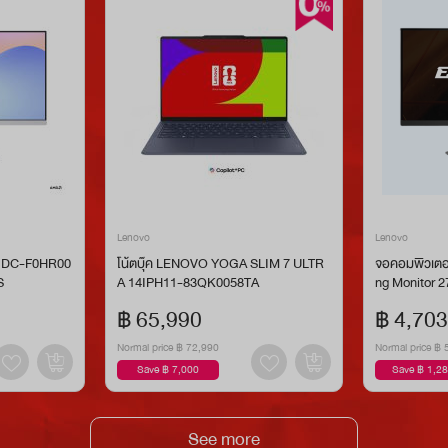
Lenovo
Lenovo
 IDC-F0HR00
โน้ตบุ๊ค LENOVO YOGA SLIM 7 ULTR
จอคอมพิวเตอ
S
A 14IPH11-83QK0058TA
ng Monitor 
฿ 65,990
฿ 4,703
Normal price
฿ 72,990
Normal price
฿ 
Save ฿ 7,000
Save ฿ 1,2
See more