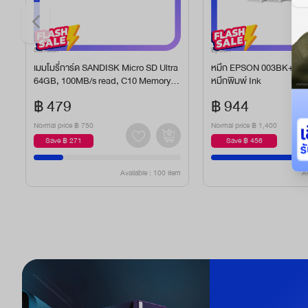
Sandisk
Epson
e
เมมโมรี่การ์ด SANDISK Micro SD Ultra
หมึก EPSON 003BK+C+M+
64GB, 100MB/s read, C10 Memory C
หมึกพิมพ์ Ink
ard
฿ 479
฿ 944
Normal price
฿ 750
Normal price
฿ 1,400
Save ฿ 271
Save ฿ 456
em
Available : 100 item
Av