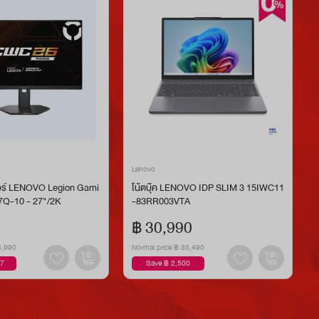
Lenovo
ร์ LENOVO Legion Gami
โน้ตบุ๊ค LENOVO IDP SLIM 3 15IWC11
27Q-10 - 27"/2K
-83RR003VTA
฿ 30,990
5,990
Normal price
฿ 33,490
87
Save ฿ 2,500