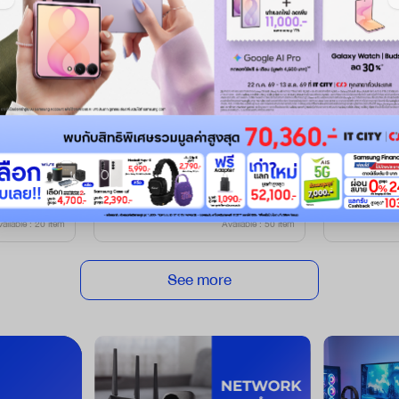
Canon
Brother
Y (เซท 4 สี)
หมึก Canon Ink GI-790BK+C+M+Y ห
BROTHER IN
มึกพิมพ์ Ink
+BT-5000 C
฿ 944
฿ 770
Normal price
฿ 1,500
Normal price
฿ 
Save ฿ 556
Save ฿ 42
ailable : 20 item
Available : 50 item
See more