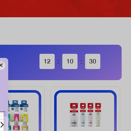
12
:
10
:
28