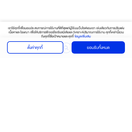
เราใช้คุกกี้เพื่อมอบประสบการณ์การใช้งานที่ดีที่สุดแก่ผู้ใช้บนเว็บไซต์ของเรา เช่นเดียวกับการปรับแต่ง
เนื้อหาและโฆษณา เพื่อให้บริการฟีเจอร์โซเชียลมีเดียและวิเคราะห์ปริมาณการใช้งาน คุกกี้เหล่านี้รวม
ถึงคุกกี้สื่อเป้าหมายและคุกกี้
ข้อมูลเพิ่มเติม
ตั้งค่าคุกกี้
ยอมรับทั้งหมด
Find your nearest store
Contact us or Click here
Call :
02-656-5030-39
ช้อปปิ้งออนไลน์
บริการช่วยเหลือ
ติดต่อเรา