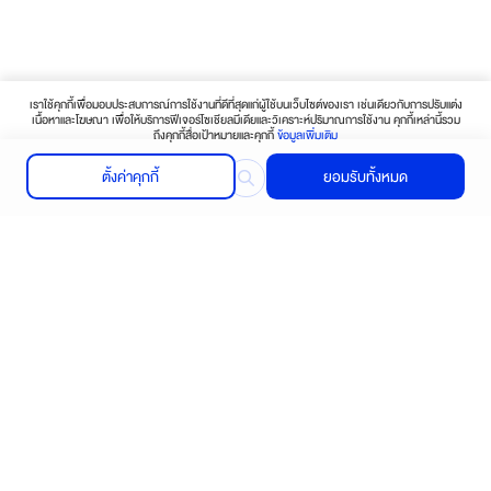
เราใช้คุกกี้เพื่อมอบประสบการณ์การใช้งานที่ดีที่สุดแก่ผู้ใช้บนเว็บไซต์ของเรา เช่นเดียวกับการปรับแต่ง
เนื้อหาและโฆษณา เพื่อให้บริการฟีเจอร์โซเชียลมีเดียและวิเคราะห์ปริมาณการใช้งาน คุกกี้เหล่านี้รวม
ถึงคุกกี้สื่อเป้าหมายและคุกกี้
ข้อมูลเพิ่มเติม
ตั้งค่าคุกกี้
ยอมรับทั้งหมด
Find your nearest store
Contact us or Click here
Call :
02-656-5030-39
ช้อปปิ้งออนไลน์
บริการช่วยเหลือ
ติดต่อเรา