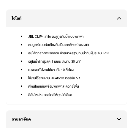
ไฮไลท์
JBL CLIP4 ลำโพงบลูทูธกันน้ำแบบพกพา
สมบูรณ์แบบกับเสียงอันเป็นเอกลักษณ์ของ JBL
ลุยได้ทุกสภาพแวดลอม ด้วยมาตรฐานกันน้ำกันฝุ่นระดับ IP67
อยู่ในน้ำลึกสูงสุด 1 เมตร ได้นาน 30 นาที
แบตเตอรี่ใช้งานได้นานถึง 10 ชั่วโมง
ใช้งานไร้สายผ่าน Bluetooth เวอร์ชั่น 5.1
ดีไซน์โดดเด่นพร้อมพกพาสะดวกยิ่งขึ้น
สีสันใหม่หลากสไตล์ให้คุณได้เลือก
รายละเอียด