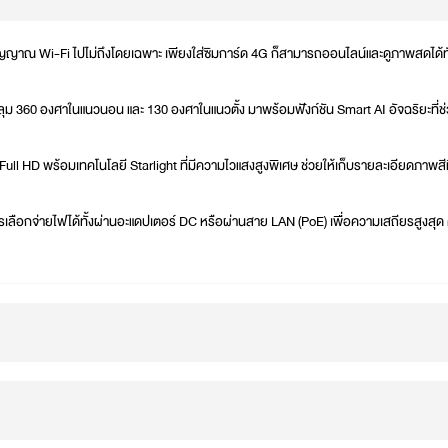
สัญญาณ Wi-Fi ไปไม่ถึงโดยเฉพาะ เพียงใส่ซิมการ์ด 4G ก็สามารถออนไลน์และดูภาพสดได้ทัน
ม 360 องศาในแนวนอน และ 130 องศาในแนวตั้ง มาพร้อมฟังก์ชัน Smart AI อัจฉริยะที่ช่
ull HD พร้อมเทคโนโลยี Starlight ที่มีความไวแสงสูงพิเศษ ช่วยให้เก็บรายละเอียดภาพสี
รเลือกจ่ายไฟได้ทั้งผ่านอะแดปเตอร์ DC หรือผ่านสาย LAN (PoE) เพื่อความเสถียรสูงสุด 