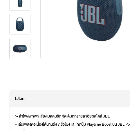
ไฮไลท์
'- ลำโพงพกพา เสียงเบสคมชัด จัดเต็มทุกรายละเอียดสไตล์ JBL
- เล่นเพลงต่อเนื่องได้นานถึง 7 ชั่วโมง และ กดปุ่ม Playtime Boost บน JBL Po