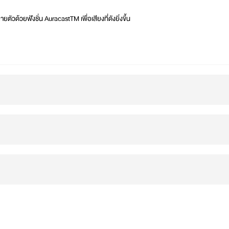
ัวด้วยฟังชั่น AuracastTM เพื่อเสียงที่ดังยิ่งขึ้น