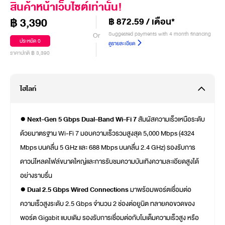
สินค้าหน้าเว็บไซต์เท่านั้น!
฿ 3,390
฿ 872.59 / เดือน*
Suggested payments with 4 month financing
Or
ประหยัด 0
ดูรายละเอียด
ราคาปกติ ฿ 3,390
ไฮไลท์
●
Next-Gen 5 Gbps Dual-Band Wi-Fi 7
สัมผัสความเร็วเหนือระดับ
ด้วยมาตรฐาน Wi-Fi 7 มอบความเร็วรวมสูงสุด 5,000 Mbps (4324
Mbps บนคลื่น 5 GHz และ 688 Mbps บนคลื่น 2.4 GHz) รองรับการ
ดาวน์โหลดไฟล์ขนาดใหญ่และการรับชมความบันเทิงความละเอียดสูงได้
อย่างราบรื่น
●
Dual 2.5 Gbps Wired Connections
มาพร้อมพอร์ตเชื่อมต่อ
ความเร็วสูงระดับ 2.5 Gbps จำนวน 2 ช่องต่อยูนิต ทลายคอขวดของ
พอร์ต Gigabit แบบเดิม รองรับการเชื่อมต่อกับโมเด็มความเร็วสูง หรือ