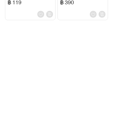
฿ 119
฿ 390
ชั่วโมง