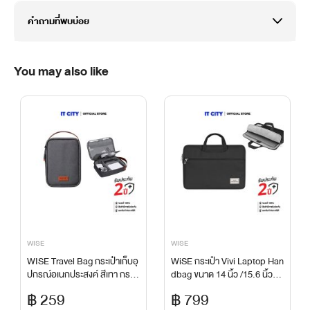
คำถามที่พบบ่อย
You may also like
WISE
WISE
WISE Travel Bag กระเป๋าเก็บอุ
WiSE กระเป๋า Vivi Laptop Han
ปกรณ์อเนกประสงค์ สีเทา กระเ
dbag ขนาด 14 นิ้ว /15.6 นิ้ว
ป๋าใส่อุปกรณ์อิเล็กทรอนิกส์ กัน
สำหรับ Notebook และ Tablet
฿ 259
฿ 799
รอย กันกระแทก กันน้ำ
Laptop กันรอย กันกระแทก กัน