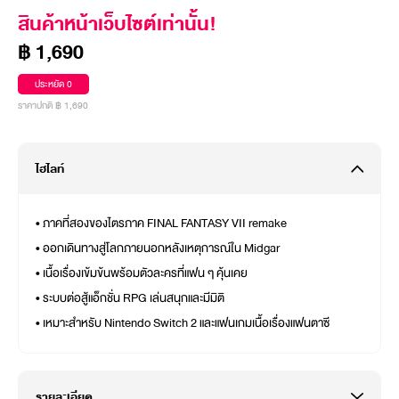
สินค้าหน้าเว็บไซต์เท่านั้น!
฿ 1,690
ประหยัด 0
ราคาปกติ ฿ 1,690
ไฮไลท์
• ภาคที่สองของไตรภาค FINAL FANTASY VII remake
• ออกเดินทางสู่โลกภายนอกหลังเหตุการณ์ใน Midgar
• เนื้อเรื่องเข้มข้นพร้อมตัวละครที่แฟน ๆ คุ้นเคย
• ระบบต่อสู้แอ็กชั่น RPG เล่นสนุกและมีมิติ
• เหมาะสำหรับ Nintendo Switch 2 และแฟนเกมเนื้อเรื่องแฟนตาซี
รายละเอียด