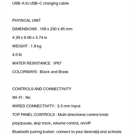
USB-A to USB-C charging cable
PHYSICAL UNIT
DIMENSIONS : 109 x 230 x 95 mm
4.29 x 9.06 x 3.74 in
WEIGHT : 1.8 kg
4.0 lb
WATER RESISTANCE : IP67
COLORWAYS : Black and Brass
CONTROLS AND CONNECTIVITY
WI-FI : No
WIRED CONNECTIVITY : 3.5 mm Input
TOP PANEL CONTROLS : Multi directional control knob:
play/pause, skip track, volume control, on/off
Bluetooth pairing button: connect to your device(s) and activate