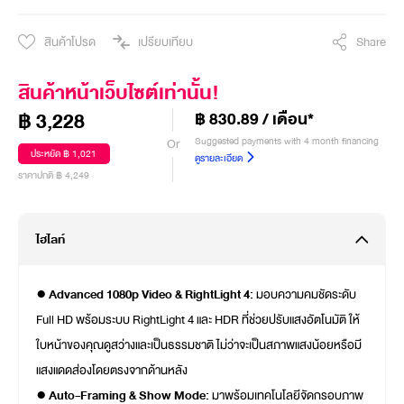
สินค้าโปรด
เปรียบเทียบ
Share
สินค้าหน้าเว็บไซต์เท่านั้น!
฿ 3,228
฿ 830.89 / เดือน*
Suggested payments with 4 month financing
Or
ประหยัด ฿ 1,021
ดูรายละเอียด
ราคาปกติ ฿ 4,249
ไฮไลท์
● Advanced 1080p Video & RightLight 4:
มอบความคมชัดระดับ
Full HD พร้อมระบบ RightLight 4 และ HDR ที่ช่วยปรับแสงอัตโนมัติ ให้
ใบหน้าของคุณดูสว่างและเป็นธรรมชาติ ไม่ว่าจะเป็นสภาพแสงน้อยหรือมี
แสงแดดส่องโดยตรงจากด้านหลัง
● Auto-Framing & Show Mode:
มาพร้อมเทคโนโลยีจัดกรอบภาพ