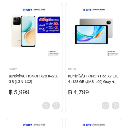
Honor
Honor
สมาร์ทโฟน HONOR X7d 8+256
สมาร์ทโฟน HONOR Pad X7 LTE
GB (LGN-LX2)
4+128 GB (JMS-L09) Gray หน้า
จอ 8.7 นิ้ว ชิป Qualcomm SM62
฿ 5,999
฿ 4,799
25 แบตเตอรี่ 7,020 mAh