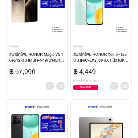
Honor
Honor
สมาร์ทโฟน HONOR Magic V5 1
สมาร์ทโฟน HONOR X6c 6+128
6+512 GB (MBH-N49) บางเบาพ
GB (NIC-LX2) จอ 6.61 นิ้ว แบตเต
อดีมือ บางเพียง 8.8มม.
อรี่ 5300mAh
฿ 57,990
฿ 4,449
ราคาปกติ
฿ 4,499
Save ฿ 50