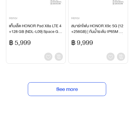
Honor
Honor
แท็บเล็ต HONOR Pad X8a LTE 4
สมาร์ทโฟน HONOR X9c 5G (12
+128 GB (NDL-L09) Space Gre
+256GB) | กันน้ำระดับ IP65M กัน
y หน้าจอ 11 นิ้ว 90Hz ลำโพง 4 ตัว
กระแทกรอบด้าน 360° | แบตเตอรี่ใ
฿ 5,999
฿ 9,999
พลังเสียง Hi-Res แบตฯ 8300mA
หญ่พิเศษ 6600mAh ชาร์จไว 66W
h
See more