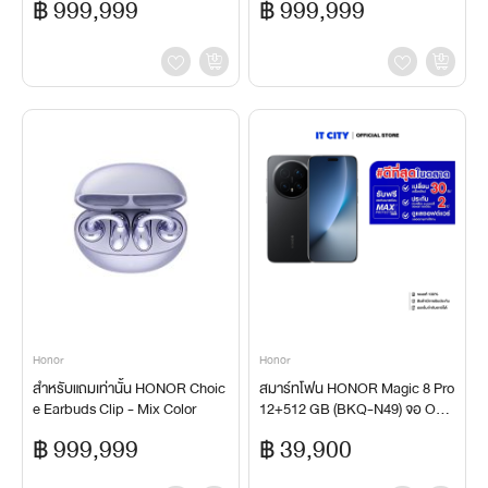
฿ 999,999
฿ 999,999
Honor
Honor
สำหรับแถมเท่านั้น HONOR Choic
สมาร์ทโฟน HONOR Magic 8 Pro
e Earbuds Clip - Mix Color
12+512 GB (BKQ-N49) จอ OLE
D 6.71 นิ้ว กล้องหลัก 50MP แบต
฿ 999,999
฿ 39,900
7,100 mAh ชาร์จเร็ว 100W