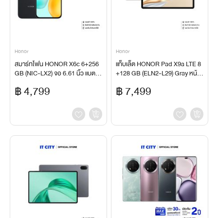
Honor
Honor
สมาร์ทโฟน HONOR X6c 6+256
แท็บเล็ต HONOR Pad X9a LTE 8
GB (NIC-LX2) จอ 6.61 นิ้ว แบตเต
+128 GB (ELN2-L29) Gray หน้าจ
อรี่ 5300mAh
อ 11.5 นิ้ว ชิป Snapdragon 685 แ
฿ 4,799
฿ 7,499
บตเตอรี่ 8,300 mAh