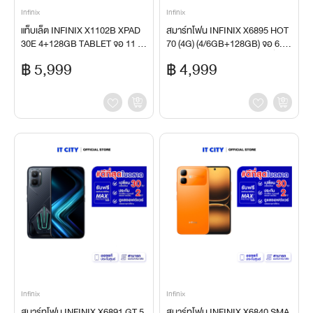
Infinix
Infinix
แท็บเล็ต INFINIX X1102B XPAD
สมาร์ทโฟน INFINIX X6895 HOT
30E 4+128GB TABLET จอ 11 นิ้
70 (4G) (4/6GB+128GB) จอ 6.78
ว ชิป MediaTek Helio G80 แบตเต
นิ้ว กล้องหลัง 50MP แบตเตอรี่ 600
฿ 5,999
฿ 4,999
อรี่ 7200mAh
0mAh
Infinix
Infinix
สมาร์ทโฟน INFINIX X6891 GT 5
สมาร์ทโฟน INFINIX X6840 SMA