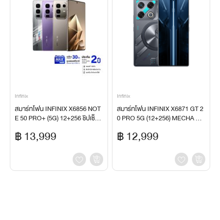
Infinix
Infinix
สมาร์ทโฟน INFINIX X6856 NOT
สมาร์ทโฟน INFINIX X6871 GT 2
E 50 PRO+ (5G) 12+256 ชิปเซ็ตค
0 PRO 5G (12+256) MECHA BL
วามเร็วสูง ซูมไกล 100X SONY Pe
UE
฿ 13,999
฿ 12,999
riscope