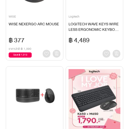
WISE
Logitech
WISE NEXERGO ARC MOUSE
LOGITECH WAVE KEYS WIRE
LESS ERGONOMIC KEYBOAR
D+LOGITECH LIFT VERTICAL
฿ 377
฿ 4,489
ERGONOMIC MOUSE (PALE G
REY)
ราคาปกติ
฿ 1,390
Save ฿ 1,013