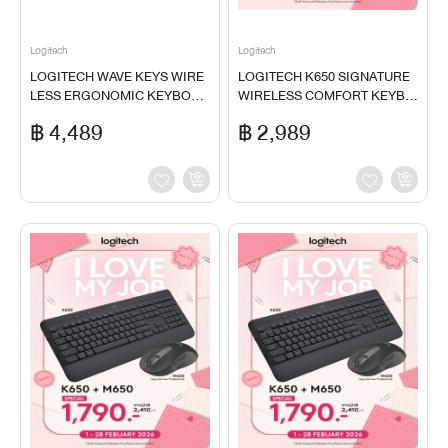
Logitech
Logitech
LOGITECH WAVE KEYS WIRE
LOGITECH K650 SIGNATURE
LESS ERGONOMIC KEYBOAR
WIRELESS COMFORT KEYBO
D+LOGITECH LIFT VERTICAL
ARD-LOGITECH SIGNATURE
฿ 4,489
฿ 2,989
ERGONOMIC MOUSE ( BLAC
M650 WIRELESS MOUSE
K)