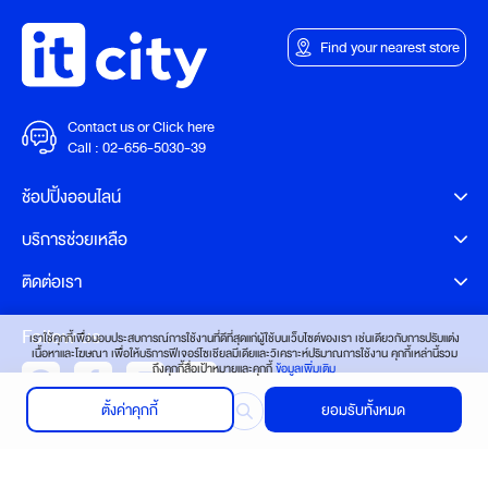
Find your nearest store
Contact us or Click here
Call :
02-656-5030-39
ช้อปปิ้งออนไลน์
บริการช่วยเหลือ
ติดต่อเรา
Follow us
เราใช้คุกกี้เพื่อมอบประสบการณ์การใช้งานที่ดีที่สุดแก่ผู้ใช้บนเว็บไซต์ของเรา เช่นเดียวกับการปรับแต่ง
เนื้อหาและโฆษณา เพื่อให้บริการฟีเจอร์โซเชียลมีเดียและวิเคราะห์ปริมาณการใช้งาน คุกกี้เหล่านี้รวม
ถึงคุกกี้สื่อเป้าหมายและคุกกี้
ข้อมูลเพิ่มเติม
ตั้งค่าคุกกี้
ยอมรับทั้งหมด
Verified by