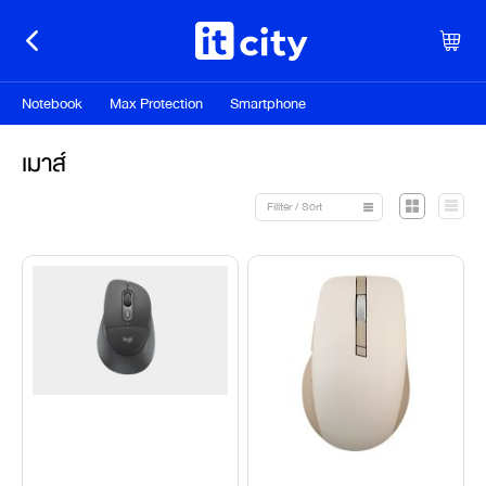
Notebook
Max Protection
Smartphone
เมาส์
Fillter / Sort