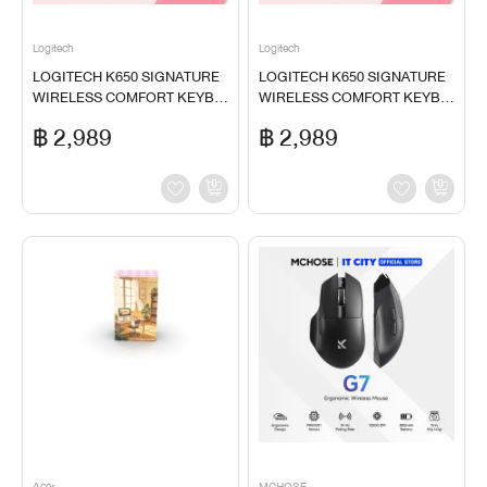
Logitech
Logitech
LOGITECH K650 SIGNATURE
LOGITECH K650 SIGNATURE
WIRELESS COMFORT KEYBO
WIRELESS COMFORT KEYBO
ARD-LOGITECH SIGNATURE
ARD-LOGITECH SIGNATURE
฿ 2,989
฿ 2,989
M650 WIRELESS MOUSE
M650 WIRELESS MOUSE
Acer
MCHOSE