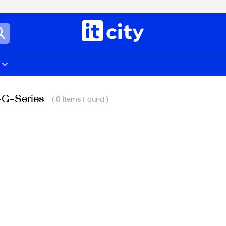
-G-Series
( 0 Items Found )