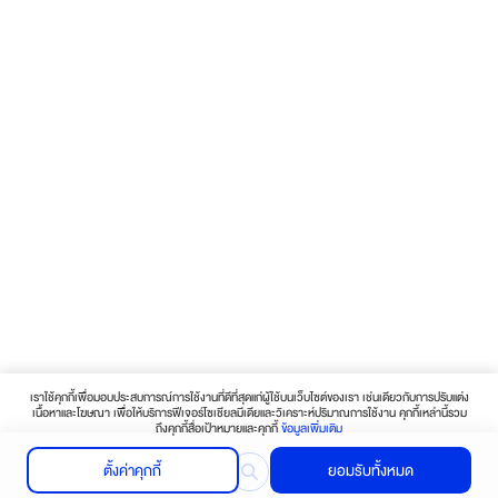
เราใช้คุกกี้เพื่อมอบประสบการณ์การใช้งานที่ดีที่สุดแก่ผู้ใช้บนเว็บไซต์ของเรา เช่นเดียวกับการปรับแต่ง
เนื้อหาและโฆษณา เพื่อให้บริการฟีเจอร์โซเชียลมีเดียและวิเคราะห์ปริมาณการใช้งาน คุกกี้เหล่านี้รวม
ถึงคุกกี้สื่อเป้าหมายและคุกกี้
ข้อมูลเพิ่มเติม
ตั้งค่าคุกกี้
ยอมรับทั้งหมด