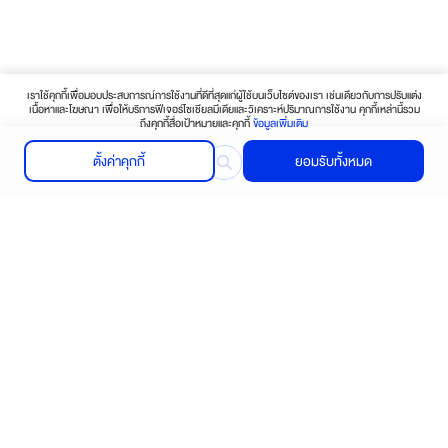
เราใช้คุกกี้เพื่อมอบประสบการณ์การใช้งานที่ดีที่สุดแก่ผู้ใช้บนเว็บไซต์ของเรา เช่นเดียวกับการปรับแต่ง
เนื้อหาและโฆษณา เพื่อให้บริการฟีเจอร์โซเชียลมีเดียและวิเคราะห์ปริมาณการใช้งาน คุกกี้เหล่านี้รวม
ถึงคุกกี้สื่อเป้าหมายและคุกกี้
ข้อมูลเพิ่มเติม
ตั้งค่าคุกกี้
ยอมรับทั้งหมด
Find your nearest store
Contact us or Click here
Call :
02-656-5030-39
ช้อปปิ้งออนไลน์
บริการช่วยเหลือ
ติดต่อเรา