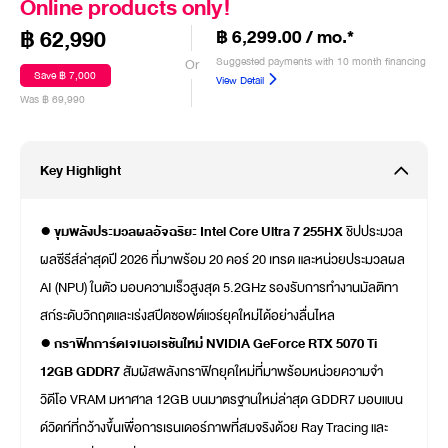
Online products only!
฿ 62,990
฿ 6,299.00 / mo.*
Suggested payments with 10 month financing
Or
Save ฿ 7,000
View Detail
Was ฿ 69,990
Key Highlight
●
ขุมพลังประมวลผลอัจฉริยะ Intel Core Ultra 7 255HX
ชิปประมวล
ผลซีรีส์ล่าสุดปี 2026 ที่มาพร้อม 20 คอร์ 20 เทรด และหน่วยประมวลผล
AI (NPU) ในตัว มอบความเร็วสูงสุด 5.2GHz รองรับการทำงานมัลติทา
สก์ระดับวิกฤตและเร่งสปีดซอฟต์แวร์ยุคใหม่ได้อย่างลื่นไหล
●
กราฟิกการ์ดเจเนอเรชันใหม่ NVIDIA GeForce RTX 5070 Ti
12GB GDDR7
สัมผัสพลังกราฟิกยุคใหม่ที่มาพร้อมหน่วยความจำ
วิดีโอ VRAM มหาศาล 12GB บนมาตรฐานใหม่ล่าสุด GDDR7 มอบแบน
ด์วิดท์ที่กว้างขึ้นเพื่อการเรนเดอร์ภาพที่สมจริงด้วย Ray Tracing และ