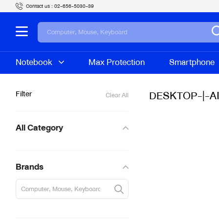
Contact us :
02-656-5030-39
Notebook
Max Protection
Smartphone
DESKTOP-|-A
Filter
Clear All
All Category
Brands