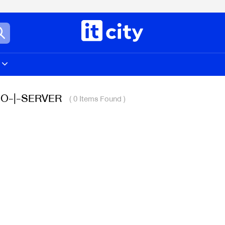
IO-|-SERVER
( 0 Items Found )