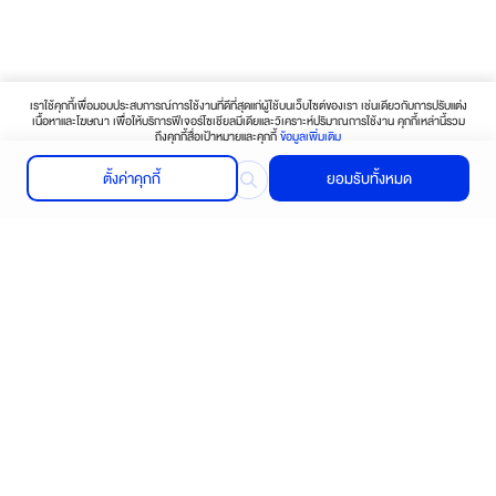
เราใช้คุกกี้เพื่อมอบประสบการณ์การใช้งานที่ดีที่สุดแก่ผู้ใช้บนเว็บไซต์ของเรา เช่นเดียวกับการปรับแต่ง
เนื้อหาและโฆษณา เพื่อให้บริการฟีเจอร์โซเชียลมีเดียและวิเคราะห์ปริมาณการใช้งาน คุกกี้เหล่านี้รวม
ถึงคุกกี้สื่อเป้าหมายและคุกกี้
ข้อมูลเพิ่มเติม
ตั้งค่าคุกกี้
ยอมรับทั้งหมด
Find your nearest store
Contact us or Click here
Call :
02-656-5030-39
ช้อปปิ้งออนไลน์
บริการช่วยเหลือ
ติดต่อเรา